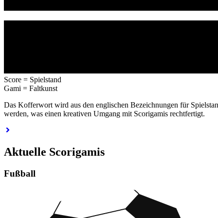
Score = Spielstand
Gami = Faltkunst
Das Kofferwort wird aus den englischen Bezeichnungen für Spielstand
werden, was einen kreativen Umgang mit Scorigamis rechtfertigt.
Aktuelle Scorigamis
Fußball