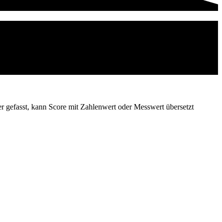
er gefasst, kann Score mit Zahlenwert oder Messwert übersetzt