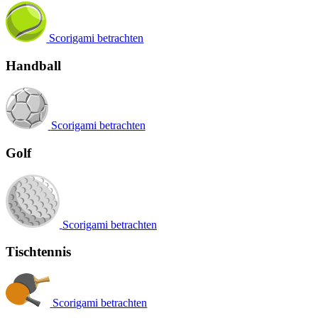
Scorigami betrachten
Handball
Scorigami betrachten
Golf
Scorigami betrachten
Tischtennis
Scorigami betrachten