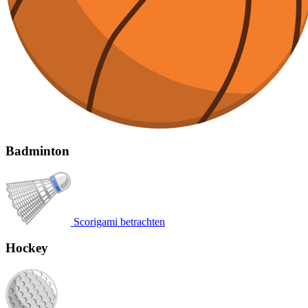
Badminton
Scorigami betrachten
Hockey